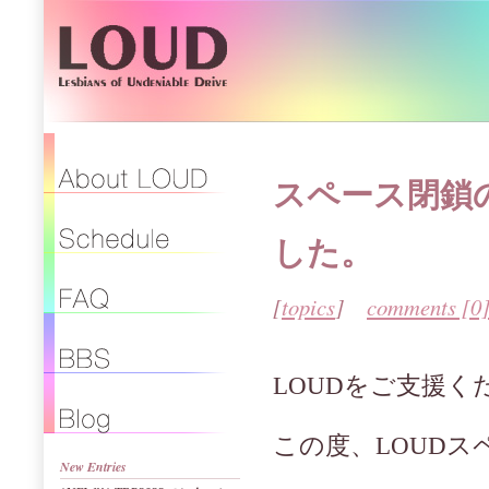
スペース閉鎖の
した。
[
topics
]
comments [0
LOUDをご支援く
この度、LOUD
New Entries